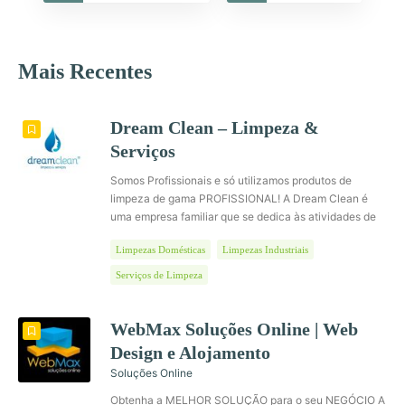
Mais Recentes
Dream Clean – Limpeza &
Serviços
Somos Profissionais e só utilizamos produtos de
limpeza de gama PROFISSIONAL! A Dream Clean é
uma empresa familiar que se dedica às atividades de
Limpeza e Conservação de superfícies. Fundada em
Limpezas Domésticas
Limpezas Industriais
Janeiro de 2010, é constituída por uma equipa
dinâmica e responsável, que procura ir ao encontro
Serviços de Limpeza
das reais necessidades de cada cliente. O nosso
objectivo é prestar um Serviço de Qualidade com a
ajuda de Colaboradores Profissionais e utilização de
WebMax Soluções Online | Web
Produtos Certificados. A qualidade dos serviços de
Design e Alojamento
limpeza, a pontualidade e produtividade são aspectos
Soluções Online
fundamentais para garantir a satisfação dos clientes.
Cada colaborador tem formação adequada a cada
Obtenha a MELHOR SOLUÇÃO para o seu NEGÓCIO A