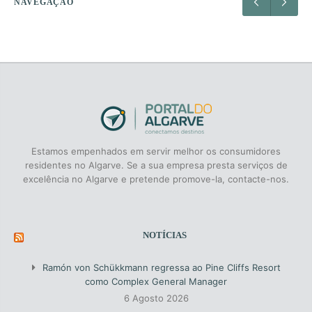
NAVEGAÇÃO
determinadas funcionalidades que são de extrema
dependência na realização de actividades de vida
importância e em contra-partida, existirem inúmeras
diária. Temos ao seu dispor os seguintes serviços:
funcionalidades que não são usadas. É nesta
Higiene e conforto – podemos ajudá-lo com a sua
prospetiva que a solução ideal passa por construir um
higiene, banho, higiene oral, apoiar no vestir e despir,
software de raiz com as funcionalidades desejadas e
na sua mobilidade, transferências entre outros.; Gestão
com a possibilidade […]
da medicação; Confecção e apoio nas refeições;
Limpezas de manutenção; Tratamento de roupas;
Compras; Companhia e acompanhamento ao exterior;
Tele-assistência – alarme pessoal de pânico ligado a
uma central 24h/7d; Adaptação de espaços –
Estamos empenhados em servir melhor os consumidores
avaliação de riscos e implementação de medidas de
residentes no Algarve. Se a sua empresa presta serviços de
segurança; Equipamento e ajudas técnicas – cadeiras
excelência no Algarve e pretende promove-la, contacte-nos.
de rodas, de banheira, andarilhos, elevadores
domésticos, etc; Cuidados médicos, de enfermagem,
fisioterapia e terapia ocupacional; Apoio especializado
a doentes de Alzheimer; Apoio diurno ou nocturno;
temporário ou 24h/7d; Descanso do cuidador –
NOTÍCIAS
apoiamos […]
Ramón von Schükkmann regressa ao Pine Cliffs Resort
como Complex General Manager
6 Agosto 2026