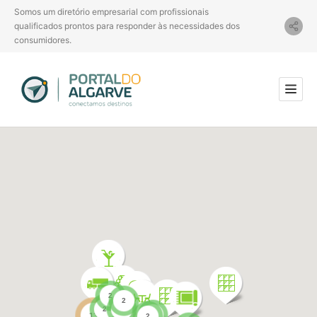
Somos um diretório empresarial com profissionais
qualificados prontos para responder às necessidades dos
consumidores.
2
2
8
2
4
47
2
13
2