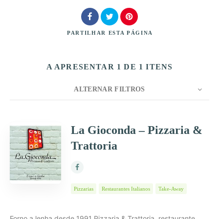
PARTILHAR
ESTA PÁGINA
A APRESENTAR 1 DE 1 ITENS
Procurar
ALTERNAR FILTROS
CONTAGEM
10
ORDENAR POR
Título
La Gioconda – Pizzaria &
Trattoria
ORDEM
Pizzarias
Restaurantes Italianos
Take-Away
Forno a lenha desde 1991 Pizzaria & Trattoria, restaurante