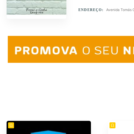
Avenida Tomás Ca
ENDEREÇO: