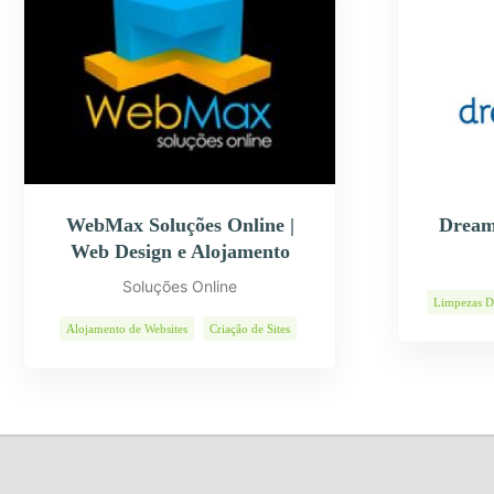
WebMax Soluções Online |
Dream
Web Design e Alojamento
Soluções Online
Limpezas D
Alojamento de Websites
Criação de Sites
E-Commerce
Páginas Internet
Programas Informáticos
Soluções Web
Web Design