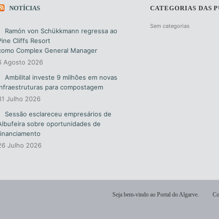
NOTÍCIAS
CATEGORIAS DAS 
Sem categorias
Ramón von Schükkmann regressa ao
Pine Cliffs Resort
como Complex General Manager
6 Agosto 2026
Ambilital investe 9 milhões em novas
infraestruturas para compostagem
31 Julho 2026
Sessão esclareceu empresários de
Albufeira sobre oportunidades de
financiamento
26 Julho 2026
Seja bem-vindo ao Portal do Algarve.
Co