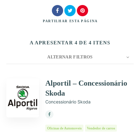
PARTILHAR
ESTA PÁGINA
A APRESENTAR 4 DE 4 ITENS
Procurar
ALTERNAR FILTROS
CONTAGEM
10
ORDENAR POR
Título
Alportil – Concessionário
Skoda
ORDEM
Garantia
Concessionário Skoda
Oficinas de Automoveis
Vendedor de carros