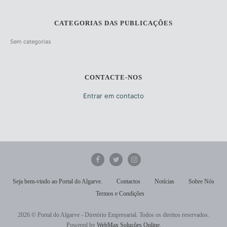
CATEGORIAS DAS PUBLICAÇÕES
Sem categorias
CONTACTE-NOS
Entrar em contacto
Seja bem-vindo ao Portal do Algarve.
Contactos
Notícias
Sobre Nós
Termos e Condições
2026 © Portal do Algarve - Diretório Empresarial. Todos os direitos reservados.
Powered by
WebMax Soluções Online
.