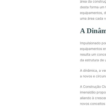
área da construç
desta forma um t
equipamentos, de
uma área cada v
A Dinâm
Impulsionado por
equipamentos em
resulta um conce
da estrutura de
A dinâmica, a ve
a novos e circun
A Construção Civ
imensidão propor
aliando à cresce
novos conceitos 