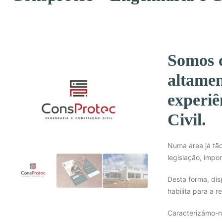
Somos c
altamen
experiê
Civil.
Numa área já tão
legislação, impo
Desta forma, dis
habilita para a 
Caracterizámo-n