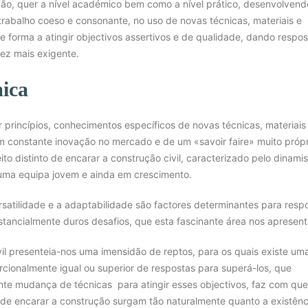
ão, quer a nível académico bem como a nível prático, desenvolvend
rabalho coeso e consonante, no uso de novas técnicas, materiais e
 forma a atingir objectivos assertivos e de qualidade, dando respos
ez mais exigente.
ica
 princípios, conhecimentos específicos de novas técnicas, materiais
 constante inovação no mercado e de um «savoir faire» muito própr
ito distinto de encarar a construção civil, caracterizado pelo dinam
 uma equipa jovem e ainda em crescimento.
rsatilidade e a adaptabilidade são factores determinantes para resp
stancialmente duros desafios, que esta fascinante área nos apresent
il presenteia-nos uma imensidão de reptos, para os quais existe um
cionalmente igual ou superior de respostas para superá-los, que
nte mudança de técnicas para atingir esses objectivos, faz com que
de encarar a construção surgam tão naturalmente quanto a existênc