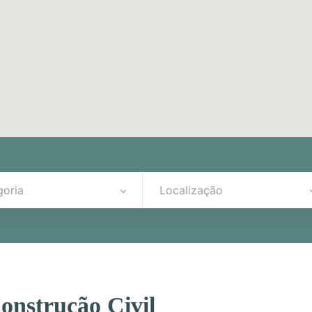
goria
Localização
onstrução Civil