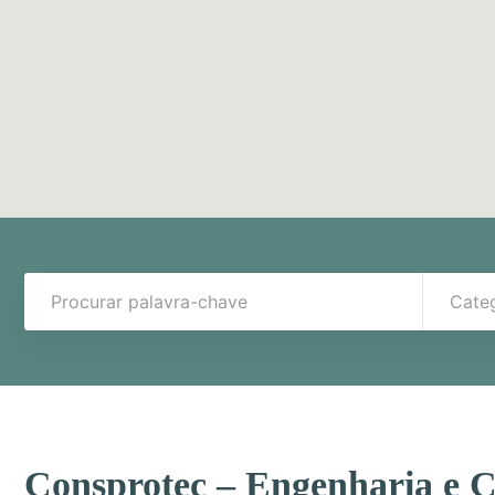
Cate
Consprotec – Engenharia e C