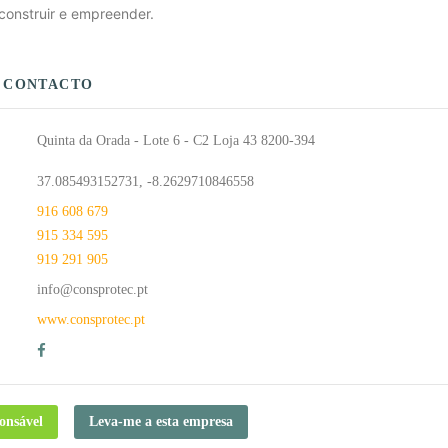
construir e empreender.
 CONTACTO
Quinta da Orada - Lote 6 - C2 Loja 43 8200-394
37.085493152731, -8.2629710846558
916 608 679
915 334 595
919 291 905
info@consprotec.pt
www.consprotec.pt
S
onsável
Leva-me a esta empresa