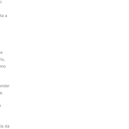
o
ta a
 e
io,
ismo
onder
a.
a
ia da