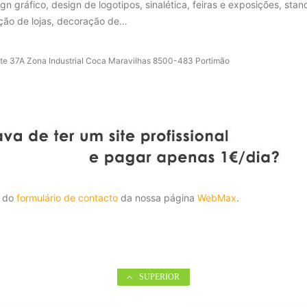
ign gráfico, design de logotipos, sinalética, feiras e exposições, stan
ação de lojas, decoração de…
te 37A Zona Industrial Coca Maravilhas 8500-483 Portimão
s do
s do
formulário de contacto
formulário de contacto
da nossa página
da nossa página
WebMax
WebMax
.
.
SUPERIOR