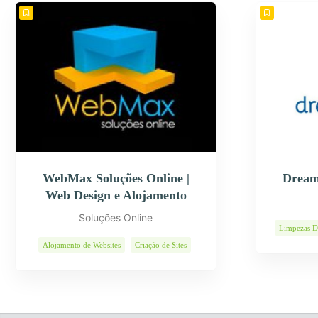
WebMax Soluções Online |
Dream
Web Design e Alojamento
Soluções Online
Limpezas D
Alojamento de Websites
Criação de Sites
E-Commerce
Páginas Internet
Programas Informáticos
Soluções Web