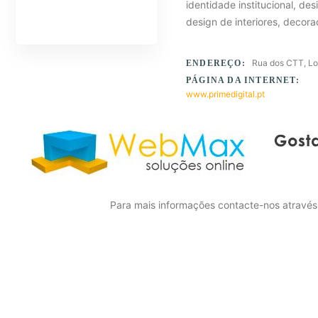
identidade institucional, des
design de interiores, decor
Rua dos CTT, Lo
ENDEREÇO:
PÁGINA DA INTERNET:
www.primedigital.pt
Para mais informações contacte-nos atravé
Para mais informações contacte-nos atravé