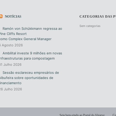
NOTÍCIAS
CATEGORIAS DAS 
Sem categorias
Ramón von Schükkmann regressa ao
Pine Cliffs Resort
como Complex General Manager
6 Agosto 2026
Ambilital investe 9 milhões em novas
infraestruturas para compostagem
31 Julho 2026
Sessão esclareceu empresários de
Albufeira sobre oportunidades de
financiamento
26 Julho 2026
Seja bem-vindo ao Portal do Algarve.
Co