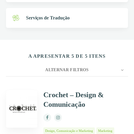
Serviços de Tradução
A APRESENTAR 5 DE 5 ITENS
ALTERNAR FILTROS
CONTAGEM
10
ORDENAR POR
Título
Crochet – Design &
Comunicação
ORDEM
Design, Comunicação e Marketing
Marketing