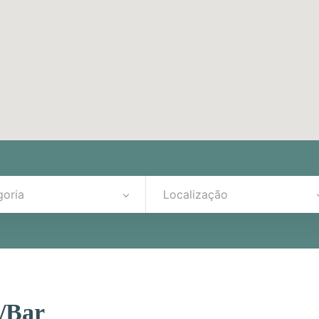
goria
Localização
/Bar