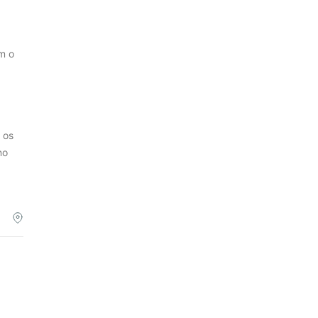
m o
 os
no