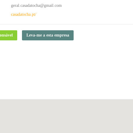
geral.casadatocha@gmail.com
casadatocha.pt/
onsável
Leva-me a esta empresa