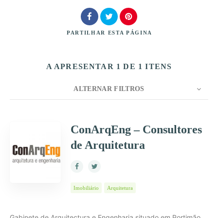
PARTILHAR
ESTA PÁGINA
A APRESENTAR 1 DE 1 ITENS
Procurar
ALTERNAR FILTROS
CONTAGEM
10
ORDENAR POR
Título
ConArqEng – Consultores
de Arquitetura
ORDEM
Imobiliário
Arquitetura
Gabinete de Arquitectura e Engenharia situado em Portimão