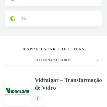
Tôr
A APRESENTAR 1 DE 1 ITENS
ALTERNAR FILTROS
CONTAGEM
10
ORDENAR POR
Título
Vidralgar – Transformação
de Vidro
ORDEM