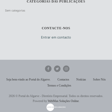
CATEGORIAS DAS PUBLICAÇÕES
Sem categorias
CONTACTE-NOS
Entrar em contacto
Seja bem-vindo ao Portal do Algarve.
Contactos
Notícias
Sobre Nós
Termos e Condições
2026 © Portal do Algarve - Diretório Empresarial. Todos os direitos reservados.
Powered by
WebMax Soluções Online
.