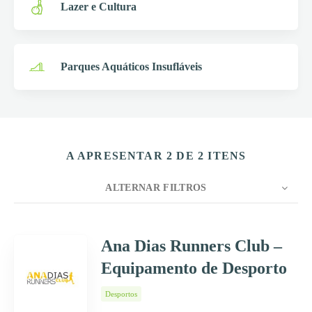
Lazer e Cultura
Parques Aquáticos Insufláveis
A APRESENTAR 2 DE 2 ITENS
ALTERNAR FILTROS
CONTAGEM
10
ORDENAR POR
Título
Ana Dias Runners Club –
Equipamento de Desporto
ORDEM
Desportos