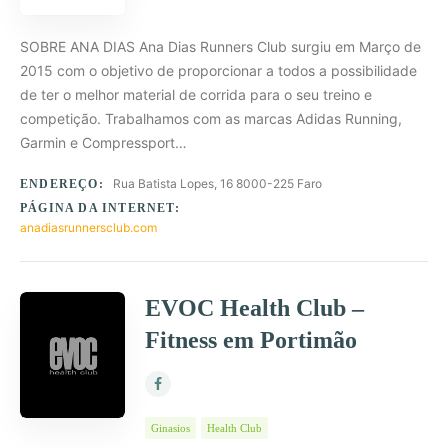
SOBRE ANA DIAS Ana Dias Runners Club surgiu em Março de
2015 com o objetivo de proporcionar a todos a possibilidade
de ter o melhor material de corrida para o seu treino e
competição. Trabalhamos com as marcas Adidas Running,
Garmin e Compressport…
Rua Batista Lopes, 16 8000-225 Faro
ENDEREÇO:
PÁGINA DA INTERNET:
anadiasrunnersclub.com
EVOC Health Club –
Fitness em Portimão
Ginasios
Health Club