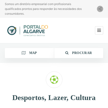
Somos um diretório empresarial com profissionais
qualificados prontos para responder às necessidades dos
consumidores.
MAP
PROCURAR
Categoria
Desportos, Lazer, Cultura
Localização