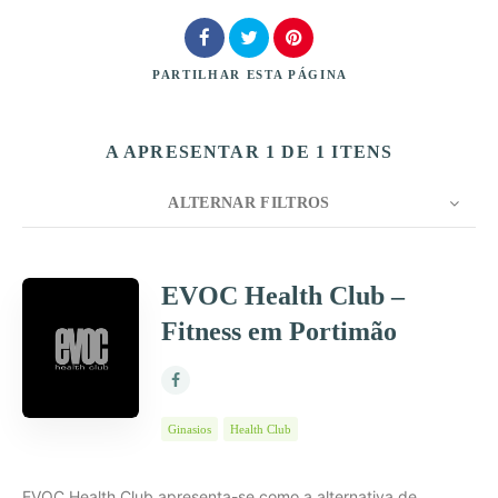
PARTILHAR
ESTA PÁGINA
A APRESENTAR 1 DE 1 ITENS
Procurar
ALTERNAR FILTROS
CONTAGEM
10
ORDENAR POR
Título
EVOC Health Club –
Fitness em Portimão
ORDEM
Ginasios
Health Club
EVOC Health Club apresenta-se como a alternativa de