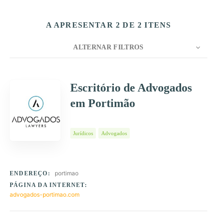
A APRESENTAR 2 DE 2 ITENS
ALTERNAR FILTROS
CONTAGEM
10
ORDENAR POR
Título
Escritório de Advogados
em Portimão
ORDEM
Jurídicos
Advogados
portimao
ENDEREÇO:
PÁGINA DA INTERNET:
advogados-portimao.com