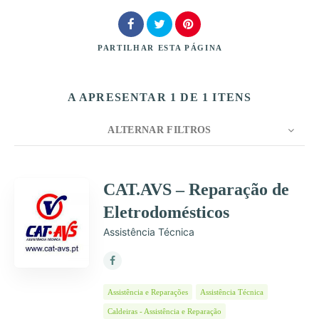
PARTILHAR
ESTA PÁGINA
A APRESENTAR 1 DE 1 ITENS
Procurar
ALTERNAR FILTROS
CONTAGEM
10
ORDENAR POR
Título
CAT.AVS – Reparação de
Eletrodomésticos
ORDEM
Assistência Técnica
Assistência e Reparações
Assistência Técnica
Caldeiras - Assistência e Reparação