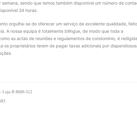
or semana, sendo que temos também disponível um número de conta
sponível 24 horas.
nto orgulha-se de oferecer um serviço de excelente qualidade, feit
cia. A nossa equipa é totalmente bilíngue, de modo que toda a
omo as actas de reuniões e regulamentos de condomínio, é redigid
ita os proprietários terem de pagar taxas adicionais por dispendiosos
uções.
 - Loja B 8600-512
583