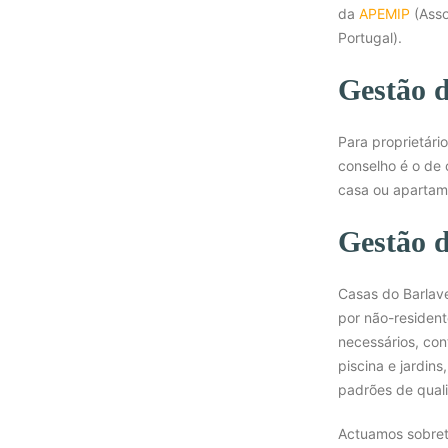
da
APEMIP
(Asso
Portugal).
Gestão d
Para proprietári
conselho é o de 
casa ou apartam
Gestão 
Casas do Barlav
por não-residen
necessários, co
piscina e jardin
padrões de qual
Actuamos sobretu