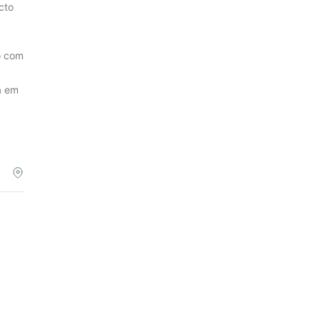
cto
o com
a em