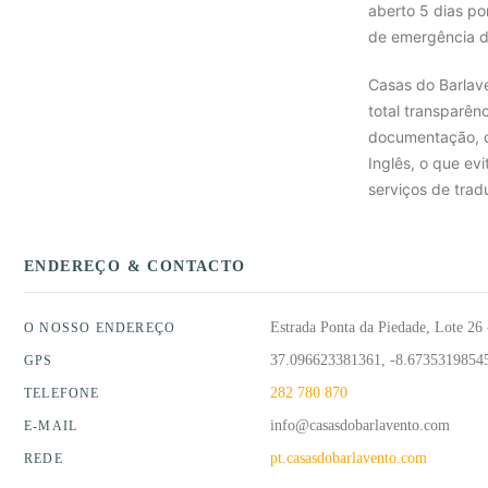
aberto 5 dias p
de emergência di
Casas do Barlave
total transparên
documentação, c
Inglês, o que ev
serviços de trad
ENDEREÇO & CONTACTO
Estrada Ponta da Piedade, Lote 26
O NOSSO ENDEREÇO
37.096623381361, -8.6735319854
GPS
282 780 870
TELEFONE
info@casasdobarlavento.com
E-MAIL
pt.casasdobarlavento.com
REDE