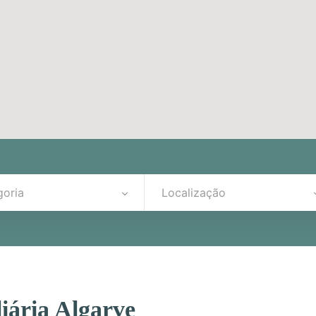
goria
Localização
iária Algarve