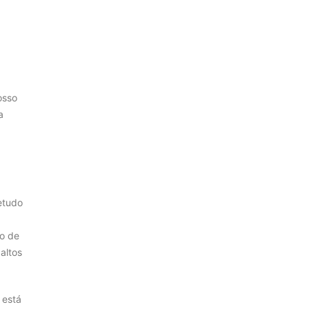
osso
a
etudo
ão de
altos
 está