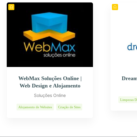
WebMax Soluções Online |
Dream
Web Design e Alojamento
Soluções Online
Limpezas D
Alojamento de Websites
Criação de Sites
E-Commerce
Páginas Internet
Programas Informáticos
Soluções Web