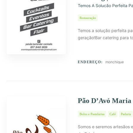
Temos A Solucão Perfeita P
Restauração
Temos a solução perfeita par
geração!Bar catering para t
monchique
ENDEREÇO:
Pão D’Avó Maria 
Bolos e Pastelarias
Café
Padaria
Somos e seremos artesãos e 