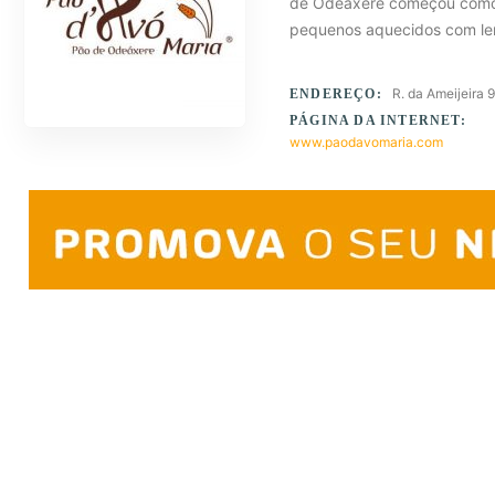
de Odeáxere começou como u
pequenos aquecidos com l
R. da Ameijeira
ENDEREÇO:
PÁGINA DA INTERNET:
www.paodavomaria.com
Para mais informações contacte-nos atravé