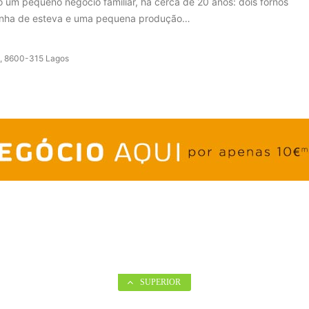
m pequeno negócio familiar, há cerca de 20 anos: dois fornos
enha de esteva e uma pequena produção…
 9, 8600-315 Lagos
s do
formulário de contacto
da nossa página
WebMax
.
SUPERIOR