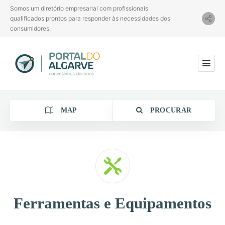
Somos um diretório empresarial com profissionais
qualificados prontos para responder às necessidades dos
consumidores.
MAP
PROCURAR
Categoria
Ferramentas e Equipamentos
Localização