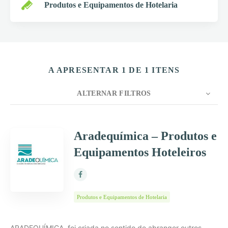
Produtos e Equipamentos de Hotelaria
A APRESENTAR 1 DE 1 ITENS
ALTERNAR FILTROS
CONTAGEM
10
ORDENAR POR
Título
Aradequímica – Produtos e
Equipamentos Hoteleiros
ORDEM
Produtos e Equipamentos de Hotelaria
ARADEQUÍMICA, foi criada no sentido de abranger outros