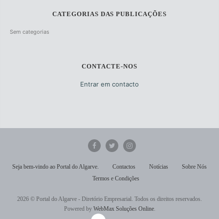
CATEGORIAS DAS PUBLICAÇÕES
Sem categorias
CONTACTE-NOS
Entrar em contacto
Seja bem-vindo ao Portal do Algarve.
Contactos
Notícias
Sobre Nós
Termos e Condições
2026 © Portal do Algarve - Diretório Empresarial. Todos os direitos reservados.
Powered by
WebMax Soluções Online
.