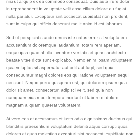
nisi ut aliquip ex ea commodo consequat. Duis aute irure dolor
in reprehenderit in voluptate velit esse cillum dolore eu fugiat
nulla pariatur. Excepteur sint occaecat cupidatat non proident,
sunt in culpa qui officia deserunt mollit anim id est laborum.
Sed ut perspiciatis unde omnis iste natus error sit voluptatem
accusantium doloremque laudantium, totam rem aperiam,
eaque ipsa quae ab illo inventore veritatis et quasi architecto
beatae vitae dicta sunt explicabo. Nemo enim ipsam voluptatem
quia voluptas sit aspernatur aut odit aut fugit, sed quia
consequuntur magni dolores eos qui ratione voluptatem sequi
nesciunt. Neque porro quisquam est, qui dolorem ipsum quia
dolor sit amet, consectetur, adipisci velit, sed quia non
numquam eius modi tempora incidunt ut labore et dolore
magnam aliquam quaerat voluptatem.
At vero eos et accusamus et iusto odio dignissimos ducimus qui
blanditiis praesentium voluptatum deleniti atque corrupti quos
dolores et quas molestias excepturi sint occaecati cupiditate non