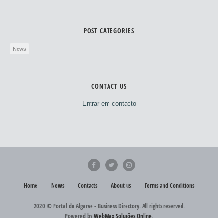
POST CATEGORIES
News
CONTACT US
Entrar em contacto
Home
News
Contacts
About us
Terms and Conditions
2020 © Portal do Algarve - Business Directory. All rights reserved.
Powered by
WebMax Soluções Online
.